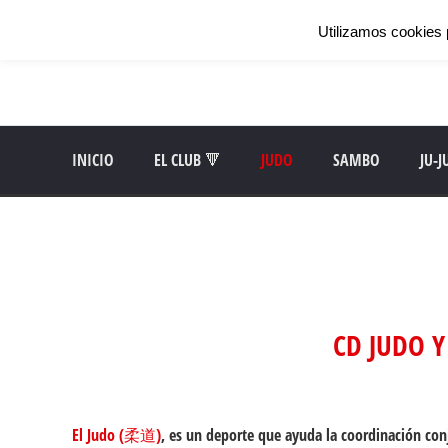
Utilizamos cookies 
INICIO
EL CLUB 🔻
JUDO
SAMBO
JU-J
CD JUDO Y
El
Judo
(柔道)
, es un deporte que ayuda la coordinación conju