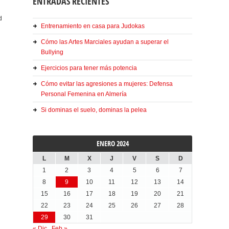
ENTRADAS RECIENTES
d
Entrenamiento en casa para Judokas
Cómo las Artes Marciales ayudan a superar el
Bullying
Ejercicios para tener más potencia
Cómo evitar las agresiones a mujeres: Defensa
Personal Femenina en Almería
Si dominas el suelo, dominas la pelea
ENERO 2024
L
M
X
J
V
S
D
1
2
3
4
5
6
7
8
9
10
11
12
13
14
15
16
17
18
19
20
21
22
23
24
25
26
27
28
29
30
31
« Dic
Feb »