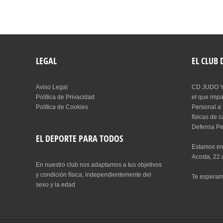
LEGAL
EL CLUB
Aviso Legal
CD JUDO Y
Política de Privacidad
el que imp
Política de Cookies
Personal a 
físicas de 
Defensa Pe
EL DEPORTE PARA TODOS
Estamos en
Acosta, 22 
En nuestro club nos adaptamos a tus objetivos
y condición física, independientemente del
Te espera
sexo y la edad