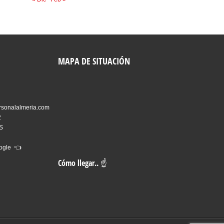
MAPA DE SITUACIÓN
rsonalalmeria.com
2
ES
oogle 👈
Cómo llegar.. ☝