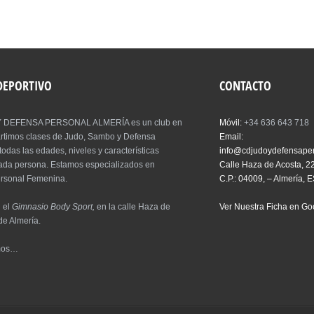
 DEPORTIVO
CONTACTO
 DEFENSA PERSONAL ALMERÍA es un club en
Móvil:
+34 636 643 718
artimos clases de Judo, Sambo y Defensa
Email:
todas las edades, niveles y características
info@cdjudoydefensape
cada persona. Estamos especializados en
Calle Haza de Acosta, 2
rsonal Femenina.
C.P.: 04009, – Almería, 
 el
Gimnasio Body Sport,
en la calle Haza de
Ver Nuestra Ficha en G
de Almería.
mos…