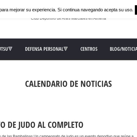
para mejorar su experiencia. Si continua navegando acepta su uso.
Club Deportivo de Artes Marciales en Almería
UTSU🔻
DEFENSA PERSONAL🔻
CENTROS
BLOG/NOTICI
CALENDARIO DE NOTICIAS
O DE JUDO AL COMPLETO
 de las Bambalinas Un campeonato de judo es un evento deportivo que reúne a