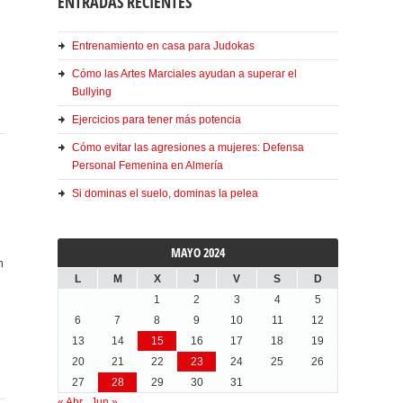
ENTRADAS RECIENTES
Entrenamiento en casa para Judokas
Cómo las Artes Marciales ayudan a superar el
Bullying
Ejercicios para tener más potencia
Cómo evitar las agresiones a mujeres: Defensa
Personal Femenina en Almería
Si dominas el suelo, dominas la pelea
MAYO 2024
n
L
M
X
J
V
S
D
1
2
3
4
5
6
7
8
9
10
11
12
13
14
15
16
17
18
19
20
21
22
23
24
25
26
27
28
29
30
31
« Abr
Jun »