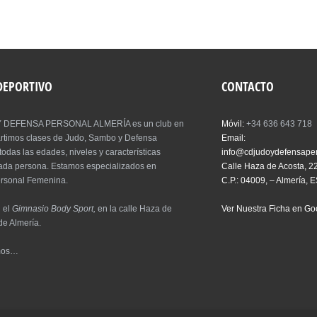
 DEPORTIVO
CONTACTO
 DEFENSA PERSONAL ALMERÍA es un club en
Móvil:
+34 636 643 718
artimos clases de Judo, Sambo y Defensa
Email:
todas las edades, niveles y características
info@cdjudoydefensape
cada persona. Estamos especializados en
Calle Haza de Acosta, 2
rsonal Femenina.
C.P.: 04009, – Almería, 
 el
Gimnasio Body Sport,
en la calle Haza de
Ver Nuestra Ficha en G
de Almería.
mos…