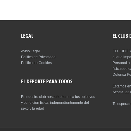
LEGAL
EL CLUB
Aviso Legal
CD JUDO Y
Política de Privacidad
el que imp
Política de Cookies
Personal a 
físicas de 
Defensa Pe
EL DEPORTE PARA TODOS
Estamos en
Acosta, 22 
En nuestro club nos adaptamos a tus objetivos
y condición física, independientemente del
Te espera
sexo y la edad