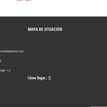
MAPA DE SITUACIÓN
rsonalalmeria.com
2
ES
oogle 👈
Cómo llegar.. ☝