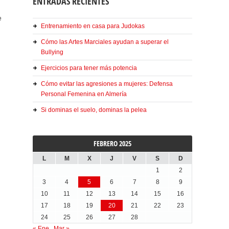
ENTRADAS RECIENTES
e
Entrenamiento en casa para Judokas
Cómo las Artes Marciales ayudan a superar el
Bullying
Ejercicios para tener más potencia
Cómo evitar las agresiones a mujeres: Defensa
Personal Femenina en Almería
Si dominas el suelo, dominas la pelea
FEBRERO 2025
L
M
X
J
V
S
D
1
2
3
4
5
6
7
8
9
10
11
12
13
14
15
16
17
18
19
20
21
22
23
24
25
26
27
28
« Ene
Mar »