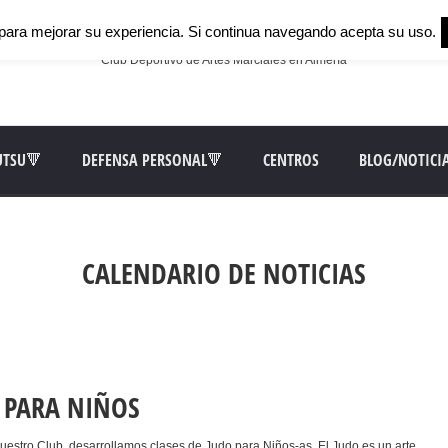
para mejorar su experiencia. Si continua navegando acepta su uso.
Club Deportivo de Artes Marciales en Almería
UTSU🔻
DEFENSA PERSONAL🔻
CENTROS
BLOG/NOTICI
CALENDARIO DE NOTICIAS
O PARA NIÑOS
estro Club, desarrollamos clases de Judo para Niños-as. El Judo es un arte