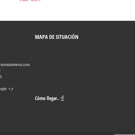
MAPA DE SITUACIÓN
rsonalalmeria.com
2
ES
oogle 👈
Cómo llegar.. ☝