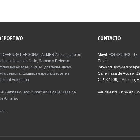
 DEPORTIVO
CONTACTO
 DEFENSA PERSONAL ALMERÍA es un club en
Móvil:
+34 636 643 718
artimos clases de Judo, Sambo y Defensa
Email:
todas las edades, niveles y características
info@cdjudoydefensape
cada persona. Estamos especializados en
Calle Haza de Acosta, 2
rsonal Femenina.
C.P.: 04009, – Almería, 
 el
Gimnasio Body Sport,
en la calle Haza de
Ver Nuestra Ficha en G
de Almería.
mos…