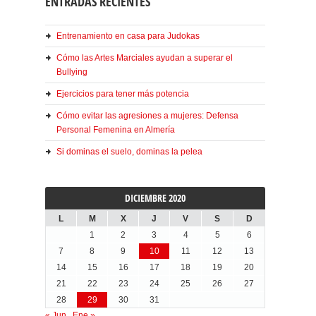
ENTRADAS RECIENTES
Entrenamiento en casa para Judokas
Cómo las Artes Marciales ayudan a superar el
Bullying
Ejercicios para tener más potencia
Cómo evitar las agresiones a mujeres: Defensa
Personal Femenina en Almería
Si dominas el suelo, dominas la pelea
DICIEMBRE 2020
L
M
X
J
V
S
D
1
2
3
4
5
6
7
8
9
10
11
12
13
14
15
16
17
18
19
20
21
22
23
24
25
26
27
28
29
30
31
« Jun
Ene »