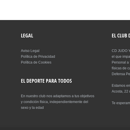
LEGAL
EL CLUB
Aviso Legal
CD JUDO Y
Política de Privacidad
el que imp
Política de Cookies
Personal a 
físicas de 
Defensa Pe
EL DEPORTE PARA TODOS
Estamos en
Acosta, 22 
En nuestro club nos adaptamos a tus objetivos
y condición física, independientemente del
Te espera
sexo y la edad