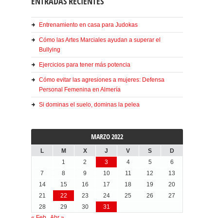
ENTRADAS RECIENTES
Entrenamiento en casa para Judokas
Cómo las Artes Marciales ayudan a superar el
Bullying
Ejercicios para tener más potencia
Cómo evitar las agresiones a mujeres: Defensa
Personal Femenina en Almería
Si dominas el suelo, dominas la pelea
MARZO 2022
L
M
X
J
V
S
D
1
2
3
4
5
6
7
8
9
10
11
12
13
14
15
16
17
18
19
20
21
22
23
24
25
26
27
28
29
30
31
« Feb
Abr »