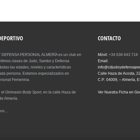
 DEPORTIVO
CONTACTO
 DEFENSA PERSONAL ALMERÍA es un club en
Móvil:
+34 636 643 718
artimos clases de Judo, Sambo y Defensa
Email:
todas las edades, niveles y características
info@cdjudoydefensape
cada persona. Estamos especializados en
Calle Haza de Acosta, 2
rsonal Femenina.
C.P.: 04009, – Almería, 
 el
Gimnasio Body Sport,
en la calle Haza de
Ver Nuestra Ficha en G
de Almería.
mos…