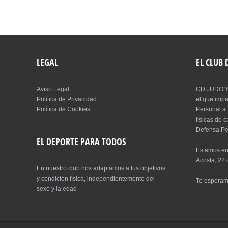
LEGAL
EL CLUB
Aviso Legal
CD JUDO Y
Política de Privacidad
el que imp
Política de Cookies
Personal a 
físicas de 
Defensa Pe
EL DEPORTE PARA TODOS
Estamos en
Acosta, 22 
En nuestro club nos adaptamos a tus objetivos
y condición física, independientemente del
Te espera
sexo y la edad