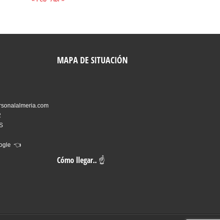
MAPA DE SITUACIÓN
rsonalalmeria.com
2
ES
oogle 👈
Cómo llegar.. ☝