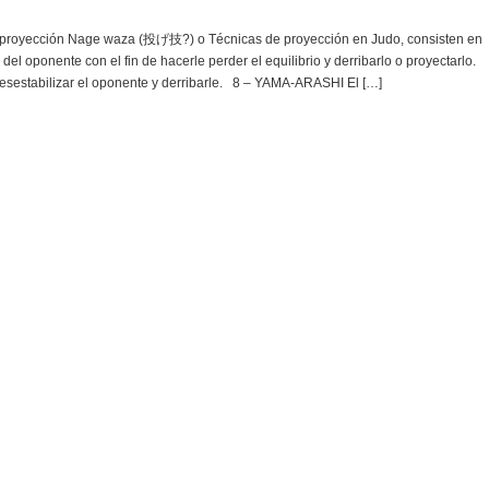
proyección Nage waza (投げ技?) o Técnicas de proyección en Judo, consisten en
el oponente con el fin de hacerle perder el equilibrio y derribarlo o proyectarlo.
sestabilizar el oponente y derribarle. 8 – YAMA-ARASHI El […]