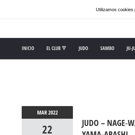
Utilizamos cookies 
INICIO
EL CLUB 🔻
JUDO
SAMBO
JU-J
MAR
2022
JUDO – NAGE‐W
22
YAMA-ARASHI