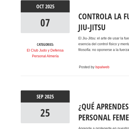
OCT
2025
CONTROLA LA F
07
JIU-JITSU
El Jiu-Jitsu: el arte de usar la f
CATEGORIES:
esencia del control físico y men
filosofía: no oponerse a la fuerz
El Club Judo y Defensa
Personal Almería
Posted by
Ispalweb
SEP
2025
¿QUÉ APRENDES
25
PERSONAL FEM
Aprende a protegerte en nuestr