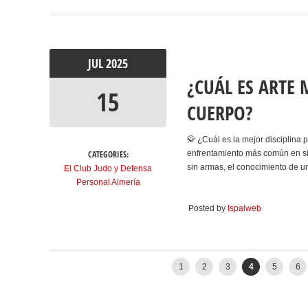
JUL
2025
¿CUÁL ES ARTE 
15
CUERPO?
🥋 ¿Cuál es la mejor disciplina
CATEGORIES:
enfrentamiento más común en sit
sin armas, el conocimiento de u
El Club Judo y Defensa
Personal Almería
Posted by
Ispalweb
←
Newer posts
1
2
3
4
5
6