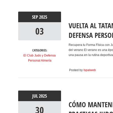
SEP
2025
VUELTA AL TATA
03
DEFENSA PERS
Recupera tu Forma Física con Ju
CATEGORIES:
del verano El verano es una épo
una pausa en la rutina deportiva
El Club Judo y Defensa
Personal Almería
Posted by
Ispalweb
JUL
2025
CÓMO MANTENER
30