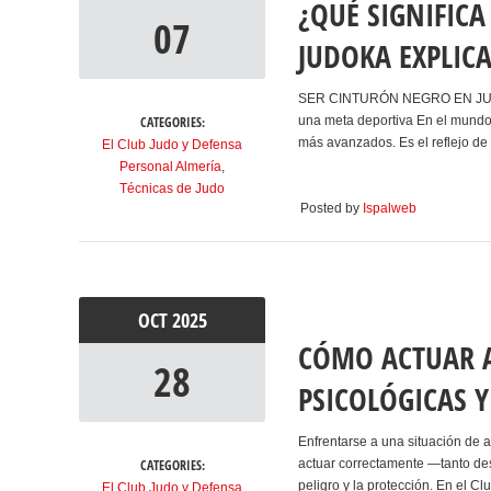
¿QUÉ SIGNIFIC
07
JUDOKA EXPLIC
SER CINTURÓN NEGRO EN JUDO
CATEGORIES:
una meta deportiva En el mundo 
más avanzados. Es el reflejo de 
El Club Judo y Defensa
Personal Almería
,
Técnicas de Judo
Posted by
Ispalweb
OCT
2025
CÓMO ACTUAR A
28
PSICOLÓGICAS Y
Enfrentarse a una situación de
CATEGORIES:
actuar correctamente —tanto des
peligro y la protección. En el 
El Club Judo y Defensa