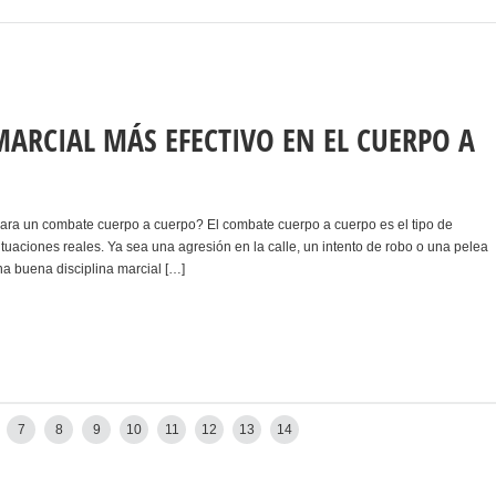
MARCIAL MÁS EFECTIVO EN EL CUERPO A
 para un combate cuerpo a cuerpo? El combate cuerpo a cuerpo es el tipo de
uaciones reales. Ya sea una agresión en la calle, un intento de robo o una pelea
na buena disciplina marcial […]
Older posts
→
7
8
9
10
11
12
13
14