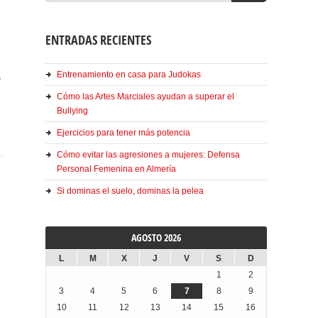
ENTRADAS RECIENTES
Entrenamiento en casa para Judokas
s
Cómo las Artes Marciales ayudan a superar el
Bullying
Ejercicios para tener más potencia
Cómo evitar las agresiones a mujeres: Defensa
Personal Femenina en Almería
Si dominas el suelo, dominas la pelea
AGOSTO 2026
L
M
X
J
V
S
D
1
2
3
4
5
6
7
8
9
10
11
12
13
14
15
16