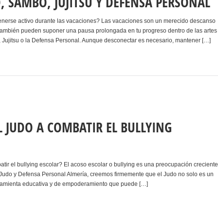
, SAMBO, JUJITSU Y DEFENSA PERSONAL
enerse activo durante las vacaciones? Las vacaciones son un merecido descanso
 también pueden suponer una pausa prolongada en tu progreso dentro de las artes
 Jujitsu o la Defensa Personal. Aunque desconectar es necesario, mantener […]
 JUDO A COMBATIR EL BULLYING
ir el bullying escolar? El acoso escolar o bullying es una preocupación creciente
 Judo y Defensa Personal Almería, creemos firmemente que el Judo no solo es un
ramienta educativa y de empoderamiento que puede […]