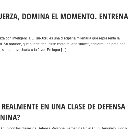
UERZA, DOMINA EL MOMENTO. ENTRENA
uerza con inteligencia El Jiu-Jitsu es una disciplina milenaria que representa la
tal. Su nombre, que puede traducirse como “el arte suave”, encierra una profunda
a, sino aprovecharla a tu favor. En lugar […]
 REALMENTE EN UNA CLASE DE DEFENSA
ENINA?
o Club con las clases de Defensa Personal Femenina En el Club Deportivo Judo y